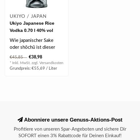
UKIYO / JAPAN
Ukiyo Japanese Rice
Vodka 0.70 l 40% vol
Wie japanischer Sake
oder shōchū ist dieser
japanische Wodka ideal
€38,98
€45,85
zum Trinken..
* Inkl. MwSt. zzgl.
Versandkosten
Grundpreis: €55,69 / Liter
Abonniere unsere Genuss-Aktions-Post
Profitiere von unseren Spar-Angeboten und sichere Dir
SOFORT einen 3% Rabattcode für Deinen Einkauf!