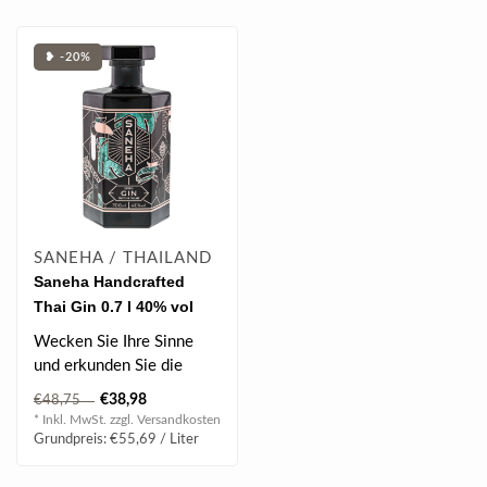
❥ -20%
SANEHA / THAILAND
Saneha Handcrafted
Thai Gin 0.7 l 40% vol
Wecken Sie Ihre Sinne
und erkunden Sie die
verführerischen
€38,98
€48,75
Qualitäten der exot..
* Inkl. MwSt. zzgl.
Versandkosten
Grundpreis: €55,69 / Liter