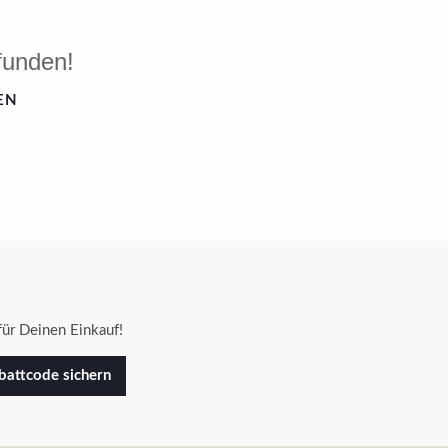
funden!
EN
ür Deinen Einkauf!
attcode sichern