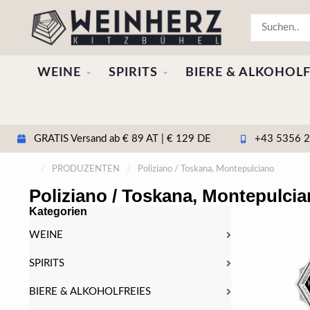
WEINE
SPIRITS
BIERE & ALKOHOLF
GRATIS Versand ab € 89 AT | € 129 DE
+43 5356 20
/
PRODUZENTEN
/
Poliziano / Toskana, Montepulciano
Poliziano / Toskana, Montepulci
Kategorien
WEINE
SPIRITS
BIERE & ALKOHOLFREIES