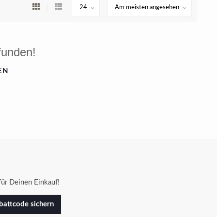
funden!
EN
ür Deinen Einkauf!
attcode sichern