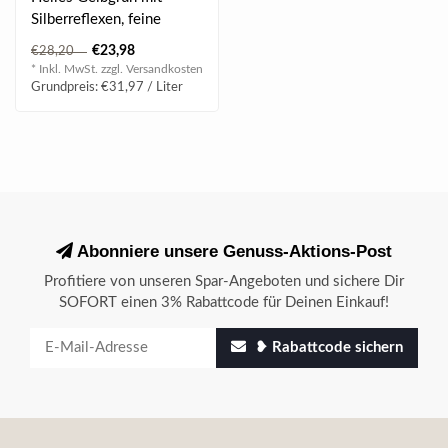
Silberreflexen, feine
Blütenaromatik mit
€23,98
€28,20
Mandarinenzesten..
* Inkl. MwSt. zzgl.
Versandkosten
Grundpreis: €31,97 / Liter
Abonniere unsere Genuss-Aktions-Post
Profitiere von unseren Spar-Angeboten und sichere Dir
SOFORT einen 3% Rabattcode für Deinen Einkauf!
❥ Rabattcode sichern