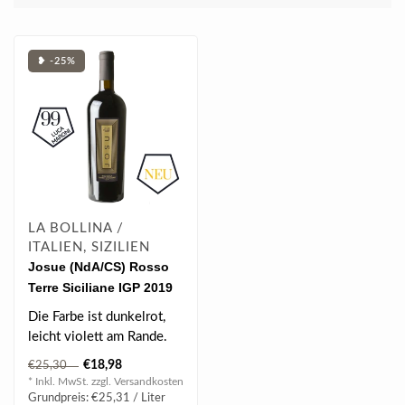
❥ -25%
LA BOLLINA /
ITALIEN, SIZILIEN
Josue (NdA/CS) Rosso
Terre Siciliane IGP 2019
0.75 l
Die Farbe ist dunkelrot,
leicht violett am Rande.
€18,98
€25,30
* Inkl. MwSt. zzgl.
Versandkosten
Grundpreis: €25,31 / Liter