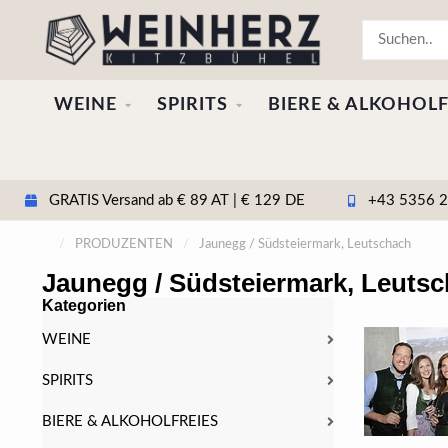
WEINE
SPIRITS
BIERE & ALKOHOLF
GRATIS Versand ab € 89 AT | € 129 DE
+43 5356 20
/
PRODUZENTEN
/
Jaunegg / Südsteiermark, Leutschach
Jaunegg / Südsteiermark, Leuts
Kategorien
WEINE
SPIRITS
BIERE & ALKOHOLFREIES