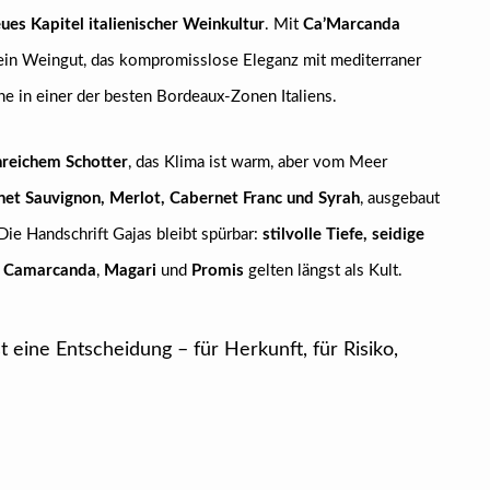
ues Kapitel italienischer Weinkultur
. Mit
Ca’Marcanda
 ein Weingut, das kompromisslose Eleganz mit mediterraner
e in einer der besten Bordeaux-Zonen Italiens.
nreichem Schotter
, das Klima ist warm, aber vom Meer
et Sauvignon, Merlot, Cabernet Franc und Syrah
, ausgebaut
 Die Handschrift Gajas bleibt spürbar:
stilvolle Tiefe, seidige
s
Camarcanda
,
Magari
und
Promis
gelten längst als Kult.
st eine Entscheidung – für Herkunft, für Risiko,