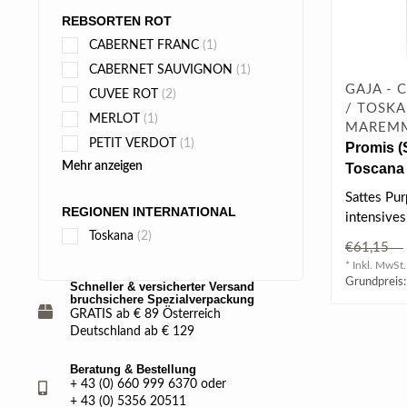
REBSORTEN ROT
CABERNET FRANC
(1)
CABERNET SAUVIGNON
(1)
GAJA - 
CUVEE ROT
(2)
/ TOSKA
MERLOT
(1)
MAREM
PETIT VERDOT
(1)
Promis 
Mehr anzeigen
Toscana 
Sattes Pur
REGIONEN INTERNATIONAL
intensive
Toskana
(2)
Schwarzki
€61,15
elegante S
* Inkl. MwSt.
Grundpreis:
Schneller & versicherter Versand
bruchsichere Spezialverpackung
GRATIS ab € 89 Österreich
Deutschland ab € 129
Beratung & Bestellung
+ 43 (0) 660 999 6370 oder
+ 43 (0) 5356 20511