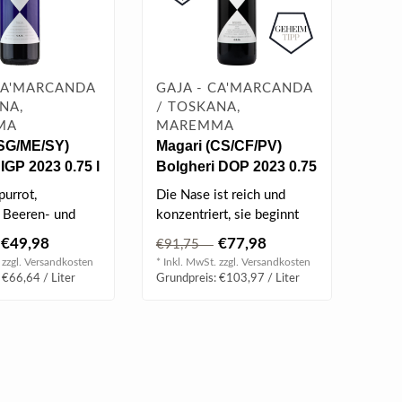
CA'MARCANDA
GAJA - CA'MARCANDA
NA,
/ TOSKANA,
MA
MAREMMA
(SG/ME/SY)
Magari (CS/CF/PV)
IGP 2023 0.75 l
Bolgheri DOP 2023 0.75
l
purrot,
Die Nase ist reich und
s Beeren- und
konzentriert, sie beginnt
rscharoma,
frisch, um dann
€49,98
€77,98
€91,75
truktur m..
balsamische Not..
 zzgl.
Versandkosten
* Inkl. MwSt. zzgl.
Versandkosten
 €66,64 / Liter
Grundpreis: €103,97 / Liter