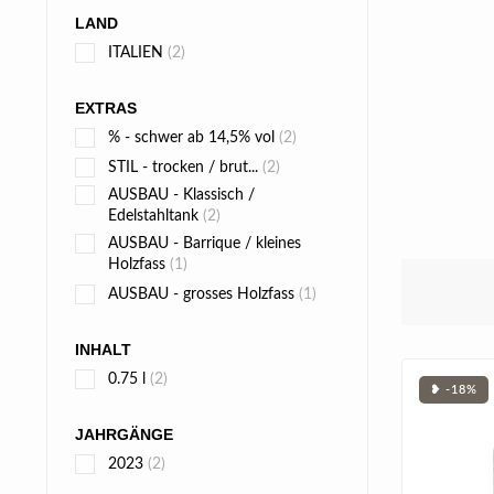
LAND
ITALIEN
(2)
EXTRAS
% - schwer ab 14,5% vol
(2)
STIL - trocken / brut...
(2)
AUSBAU - Klassisch /
Edelstahltank
(2)
AUSBAU - Barrique / kleines
Holzfass
(1)
AUSBAU - grosses Holzfass
(1)
INHALT
0.75 l
(2)
❥ -18%
JAHRGÄNGE
2023
(2)