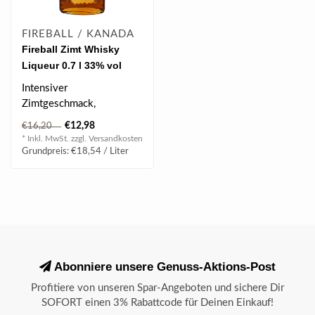
FIREBALL / KANADA
Fireball Zimt Whisky
Liqueur 0.7 l 33% vol
Intensiver
Zimtgeschmack,
Angenehme Süße, Leicht
€12,98
€16,20
rauchiger Whisky-
* Inkl. MwSt. zzgl.
Versandkosten
Hintergrund ..
Grundpreis: €18,54 / Liter
Abonniere unsere Genuss-Aktions-Post
Profitiere von unseren Spar-Angeboten und sichere Dir
SOFORT einen 3% Rabattcode für Deinen Einkauf!