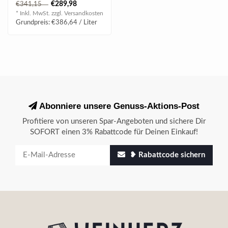
€289,98
€341,15
anhaltenden Abgang.
* Inkl. MwSt. zzgl.
Versandkosten
..
Grundpreis: €386,64 / Liter
Abonniere unsere Genuss-Aktions-Post
Profitiere von unseren Spar-Angeboten und sichere Dir
SOFORT einen 3% Rabattcode für Deinen Einkauf!
❥ Rabattcode sichern