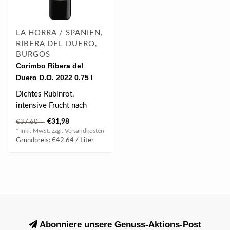
LA HORRA / SPANIEN,
RIBERA DEL DUERO,
BURGOS
Corimbo Ribera del
Duero D.O. 2022 0.75 l
Dichtes Rubinrot,
intensive Frucht nach
dunklen Beeren, dicht
€31,98
€37,60
strukturiert und m..
* Inkl. MwSt. zzgl.
Versandkosten
Grundpreis: €42,64 / Liter
Abonniere unsere Genuss-Aktions-Post