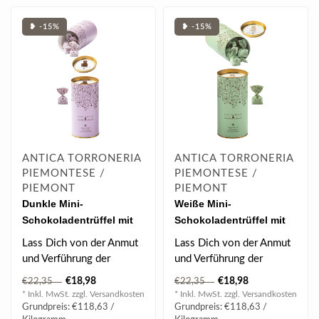
❥ -15%
❥ -15%
ANTICA TORRONERIA
ANTICA TORRONERIA
PIEMONTESE /
PIEMONTESE /
PIEMONT
PIEMONT
Dunkle Mini-
Weiße Mini-
Schokoladentrüffel mit
Schokoladentrüffel mit
Mandeln (160g)
Mandeln (160g)
Lass Dich von der Anmut
Lass Dich von der Anmut
und Verführung der
und Verführung der
„Grace“-Kollektion
„Grace“-Kollektion
€18,98
€18,98
€22,35
€22,35
erobern und g..
erobern und g..
* Inkl. MwSt. zzgl.
Versandkosten
* Inkl. MwSt. zzgl.
Versandkosten
Grundpreis: €118,63 /
Grundpreis: €118,63 /