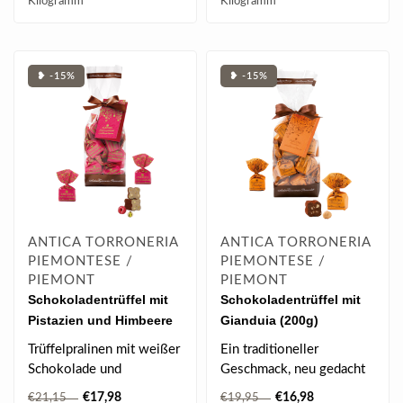
Kilogramm
Kilogramm
❥ -15%
❥ -15%
ANTICA TORRONERIA
ANTICA TORRONERIA
PIEMONTESE /
PIEMONTESE /
PIEMONT
PIEMONT
Schokoladentrüffel mit
Schokoladentrüffel mit
Pistazien und Himbeere
Gianduia (200g)
(200g)
Trüffelpralinen mit weißer
Ein traditioneller
Schokolade und
Geschmack, neu gedacht
gehackten und
– und unverkennbar
€17,98
€16,98
€21,15
€19,95