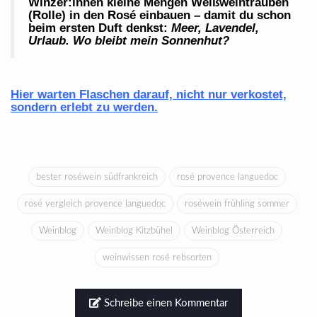
Winzer:innen kleine Mengen Weißweintrauben
(Rolle) in den Rosé einbauen – damit du schon
beim ersten Duft denkst:
Meer, Lavendel,
Urlaub. Wo bleibt mein Sonnenhut?
Hier warten Flaschen darauf, nicht nur verkostet,
sondern erlebt zu werden.
bester roséwein südfrankreich
rosé provence languedoc
rosé vergleich provence languedoc
roséwein frühling sommer
Weinblog
Weinblog Kitzbühel
Weinblog Österreich
weinwissen rosé rebsorten
Schreibe einen Kommentar