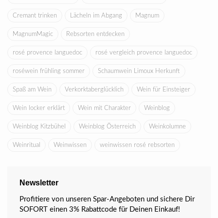
Cremant trinken
Lächeln im Abgang
Magnum
MagnumMagic
Rebsorten entdecken
rosé provence languedoc
rosé vergleich provence languedoc
roséwein frühling sommer
Schaumwein Limoux Herkunft
Spaß am Wein
Verkorktaberglücklich
Wein für Einsteiger
Wein locker erklärt
Wein mit Charakter
Weinblog
Weinblog Kitzbühel
Weinblog Österreich
Weinkolumne
Weinritual
Weinwissen
weinwissen rosé rebsorten
Newsletter
Profitiere von unseren Spar-Angeboten und sichere Dir
SOFORT einen 3% Rabattcode für Deinen Einkauf!