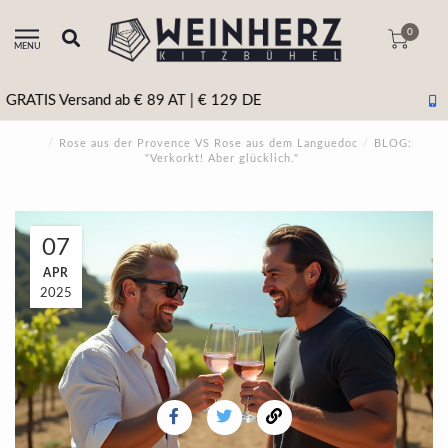
0
MENU
+43 5356 20511 Beratung & tel. Bestellung
/
Rose aus der Provence VS Rose aus dem Languedoc
/
BLOG:
"Verkorkt! Aber glücklich."
07
APR
2025