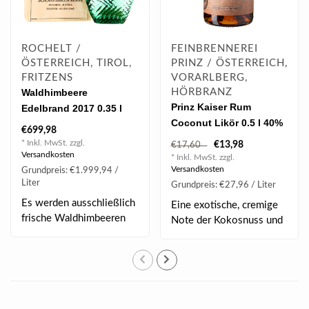
ROCHELT /
FEINBRENNEREI
ÖSTERREICH, TIROL,
PRINZ / ÖSTERREICH,
FRITZENS
VORARLBERG,
Waldhimbeere
HÖRBRANZ
Prinz Kaiser Rum
Edelbrand 2017 0.35 l
Coconut Likör 0.5 l 40%
52% vol
€699,98
vol
* Inkl. MwSt. zzgl.
€13,98
€17,60
Versandkosten
* Inkl. MwSt. zzgl.
Versandkosten
Grundpreis: €1.999,94 /
Liter
Grundpreis: €27,96 / Liter
Es werden ausschließlich
Eine exotische, cremige
frische Waldhimbeeren
Note der Kokosnuss und
verarbeitet- ..
die feine Süß..