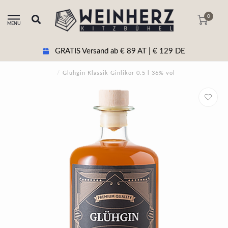
0
MENU
GRATIS Versand ab € 89 AT | € 129 DE
/
Glühgin Klassik Ginlikör 0.5 l 36% vol