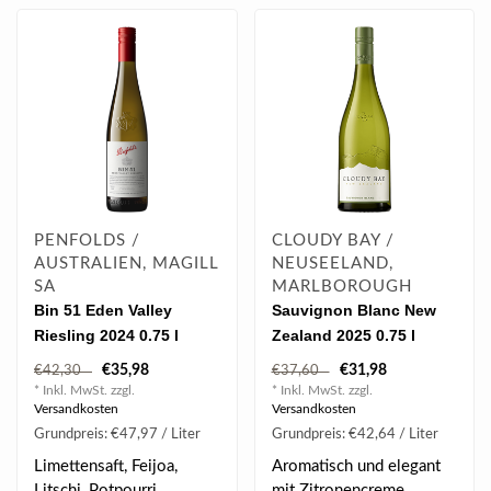
PENFOLDS /
CLOUDY BAY /
AUSTRALIEN, MAGILL
NEUSEELAND,
SA
MARLBOROUGH
Bin 51 Eden Valley
Sauvignon Blanc New
Riesling 2024 0.75 l
Zealand 2025 0.75 l
€35,98
€31,98
€42,30
€37,60
* Inkl. MwSt. zzgl.
* Inkl. MwSt. zzgl.
Versandkosten
Versandkosten
Grundpreis: €47,97 / Liter
Grundpreis: €42,64 / Liter
Limettensaft, Feijoa,
Aromatisch und elegant
Litschi, Potpourri,
mit Zitronencreme,