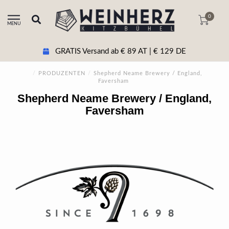
0
MENU
GRATIS Versand ab € 89 AT | € 129 DE
/
PRODUZENTEN
/
Shepherd Neame Brewery / England,
Faversham
Shepherd Neame Brewery / England,
Faversham