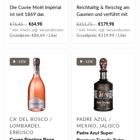
vol
Magnum 1.5 l 12% vol
Die Cuvée Moët Impérial
Reichhaltig & fleischig am
ist seit 1869 das
Gaumen und verführt mit
Flaggschiff des Hauses
extremer Aromenvielfalt,
€64,98
€179,98
€76,45
€211,75
Moët & Chan..
ein..
* Inkl. MwSt. zzgl.
Versandkosten
* Inkl. MwSt. zzgl.
Versandkosten
Grundpreis: €86,64 / Liter
Grundpreis: €119,99 / Liter
❥ -15%
❥ -15%
CA' DEL BOSCO /
PADRE AZUL /
LOMBARDEI,
MEXIKO, JALISCO
ERBUSCO
Padre Azul Super
Cuvee Prestige Rose