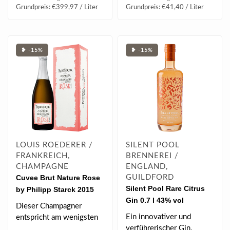
Grundpreis: €399,97 / Liter
Grundpreis: €41,40 / Liter
❥ -15%
❥ -15%
LOUIS ROEDERER /
SILENT POOL
FRANKREICH,
BRENNEREI /
CHAMPAGNE
ENGLAND,
Cuvee Brut Nature Rose
GUILDFORD
Silent Pool Rare Citrus
by Philipp Starck 2015
Gin 0.7 l 43% vol
Champagner 0.75 l
Dieser Champagner
12.50% vol
Ein innovativer und
entspricht am wenigsten
verführerischer Gin,
dem, was man von einem