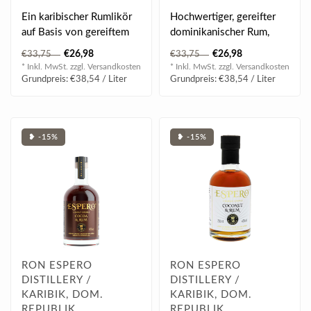
mit 2 Gläser 0.7 l 40% vol
Liqueur Set mit 2 Gläser
Ein karibischer Rumlikör
Hochwertiger, gereifter
0.7 l 40% vol
auf Basis von gereiftem
dominikanischer Rum,
Melasse-Rum. Verfeinert
veredelt mit natürlichen
€26,98
€26,98
€33,75
€33,75
mit Ko..
Bananen-M..
* Inkl. MwSt. zzgl.
Versandkosten
* Inkl. MwSt. zzgl.
Versandkosten
Grundpreis: €38,54 / Liter
Grundpreis: €38,54 / Liter
❥ -15%
❥ -15%
RON ESPERO
RON ESPERO
DISTILLERY /
DISTILLERY /
KARIBIK, DOM.
KARIBIK, DOM.
REPUBLIK
REPUBLIK