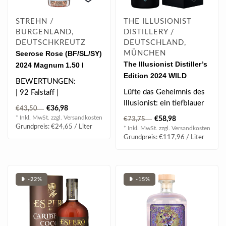
STREHN /
THE ILLUSIONIST
BURGENLAND,
DISTILLERY /
DEUTSCHKREUTZ
DEUTSCHLAND,
Seerose Rose (BF/SL/SY)
MÜNCHEN
The Illusionist Distiller’s
2024 Magnum 1.50 l
Edition 2024 WILD
BEWERTUNGEN:
WESTGin 0.5 l 45% vol
Lüfte das Geheimnis des
| 92 Falstaff |
Illusionist: ein tiefblauer
€36,98
€43,50
Gin, der Dich aus dem
* Inkl. MwSt. zzgl.
Versandkosten
€58,98
€73,75
graue..
Grundpreis: €24,65 / Liter
* Inkl. MwSt. zzgl.
Versandkosten
Grundpreis: €117,96 / Liter
❥ -22%
❥ -15%