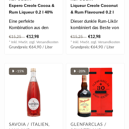
Espero Creole Cocoa &
Liqueur Creole Coconut
Rum Liqueur 0.2 l 40%
& Rum Flavoured 0.2 l
vol
40% vol
Eine perfekte
Dieser dunkle Rum-Likör
Kombination aus den
kombiniert das Beste von
besten Rums aus der
gealtertem
€12,98
€12,98
€15,25
€15,25
Dominikanischen
dominikanischen Rum..
* Inkl. MwSt. zzgl.
Versandkosten
* Inkl. MwSt. zzgl.
Versandkosten
Republik u..
Grundpreis: €64,90 / Liter
Grundpreis: €64,90 / Liter
❥ -15%
❥ -20%
SAVOIA / ITALIEN,
GLENFARCLAS /