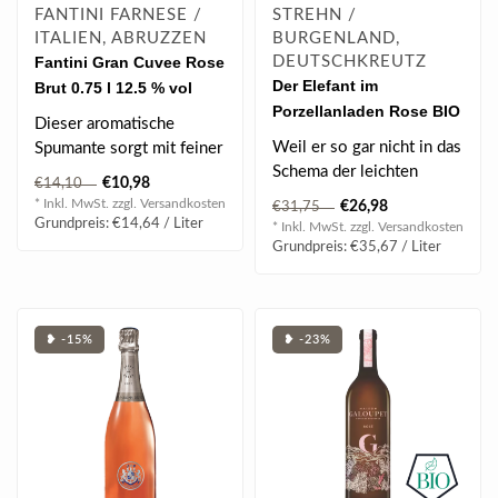
FANTINI FARNESE /
STREHN /
ITALIEN, ABRUZZEN
BURGENLAND,
Fantini Gran Cuvee Rose
DEUTSCHKREUTZ
Der Elefant im
Brut 0.75 l 12.5 % vol
Porzellanladen Rose BIO
Dieser aromatische
2025 0.75 l
Weil er so gar nicht in das
Spumante sorgt mit feiner
Schema der leichten
Parrage, Eleganz und
€10,98
€14,10
Mainstream-Roséweine
blumigen Arome..
* Inkl. MwSt. zzgl.
Versandkosten
€26,98
€31,75
passt, hat..
Grundpreis: €14,64 / Liter
* Inkl. MwSt. zzgl.
Versandkosten
Grundpreis: €35,67 / Liter
❥ -15%
❥ -23%