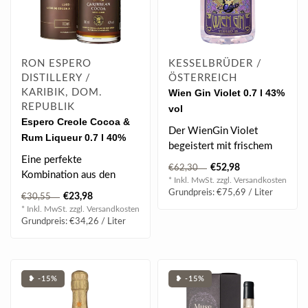
RON ESPERO
KESSELBRÜDER /
DISTILLERY /
ÖSTERREICH
KARIBIK, DOM.
Wien Gin Violet 0.7 l 43%
REPUBLIK
vol
Espero Creole Cocoa &
Der WienGin Violet
Rum Liqueur 0.7 l 40%
begeistert mit frischem
vol
Eine perfekte
Basilikum, Veilchen und
€52,98
€62,30
Kombination aus den
Orangenschale..
* Inkl. MwSt. zzgl.
Versandkosten
besten Rums aus der
Grundpreis: €75,69 / Liter
€23,98
€30,55
Dominikanischen
* Inkl. MwSt. zzgl.
Versandkosten
Republik u..
Grundpreis: €34,26 / Liter
❥ -15%
❥ -15%