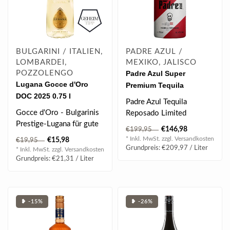
BULGARINI / ITALIEN,
PADRE AZUL /
LOMBARDEI,
MEXIKO, JALISCO
POZZOLENGO
Padre Azul Super
Lugana Gocce d'Oro
Premium Tequila
DOC 2025 0.75 l
Reposado Limited WM
Padre Azul Tequila
Austria Edition 2026 0.7 l
Gocce d'Oro - Bulgarinis
Reposado Limited
40% vol
Prestige-Lugana für gute
Celebration Edition 2026:
€146,98
€199,95
Freunde!
Gemeinsam für die..
* Inkl. MwSt. zzgl.
Versandkosten
€15,98
€19,95
DER Lugana, der al..
Grundpreis: €209,97 / Liter
* Inkl. MwSt. zzgl.
Versandkosten
Grundpreis: €21,31 / Liter
❥ -15%
❥ -26%