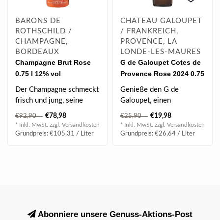
BARONS DE
CHATEAU GALOUPET
ROTHSCHILD /
/ FRANKREICH,
CHAMPAGNE,
PROVENCE, LA
BORDEAUX
LONDE-LES-MAURES
Champagne Brut Rose
G de Galoupet Cotes de
0.75 l 12% vol
Provence Rose 2024 0.75
l
Der Champagne schmeckt
Genieße den G de
frisch und jung, seine
Galoupet, einen
Perlage ist betörend fein
erfrischenden Rosé mit
€78,98
€19,98
€92,90
€25,90
und la..
fruchtigen Aromen und ..
* Inkl. MwSt. zzgl.
Versandkosten
* Inkl. MwSt. zzgl.
Versandkosten
Grundpreis: €105,31 / Liter
Grundpreis: €26,64 / Liter
Abonniere unsere Genuss-Aktions-Post