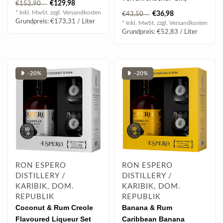
€129,98
€152,90
handgefertigt mit den
Wein aus dem Ha..
* Inkl. MwSt. zzgl.
Versandkosten
€36,98
€43,50
seltensten Zitru..
Grundpreis: €173,31 / Liter
* Inkl. MwSt. zzgl.
Versandkosten
Grundpreis: €52,83 / Liter
❥ -20%
❥ -20%
RON ESPERO
RON ESPERO
DISTILLERY /
DISTILLERY /
KARIBIK, DOM.
KARIBIK, DOM.
REPUBLIK
REPUBLIK
Coconut & Rum Creole
Banana & Rum
Flavoured Liqueur Set
Caribbean Banana