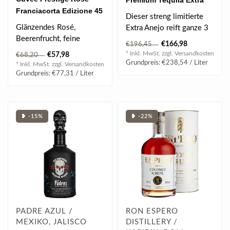
Premium Tequila Extra
Franciacorta Edizione 45
Anejo 0.7 l 40% vol
Dieser streng limitierte
DOCG 0.75 l 12.50% vol
Glänzendes Rosé,
Extra Anejo reift ganze 3
Beerenfrucht, feine
Jahre in handverlesenen
€166,98
€196,45
Hefenoten, Himbeeren &
Bourb..
* Inkl. MwSt. zzgl.
Versandkosten
€57,98
€68,20
Erdbeeren, feines ..
Grundpreis: €238,54 / Liter
* Inkl. MwSt. zzgl.
Versandkosten
Grundpreis: €77,31 / Liter
❥ -15%
❥ -22%
PADRE AZUL /
RON ESPERO
MEXIKO, JALISCO
DISTILLERY /