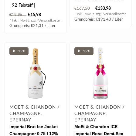
| 92 Falstaff |
eines Blanco mit der
€133,98
€167,50
Eleganz ei..
* Inkl. MwSt. zzgl.
Versandkosten
€15,98
€19,95
Grundpreis: €191,40 / Liter
* Inkl. MwSt. zzgl.
Versandkosten
Grundpreis: €21,31 / Liter
❥ -15%
❥ -15%
MOET & CHANDON /
MOET & CHANDON /
CHAMPAGNE,
CHAMPAGNE,
EPERNAY
EPERNAY
Imperial Brut Ice Jacket
Moët & Chandon ICE
Champagner 0.75 l 12%
Imperial Rose Demi-Sec