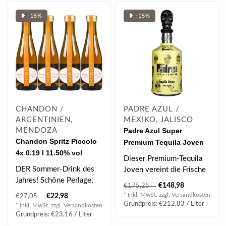
❥ -15%
❥ -15%
CHANDON /
PADRE AZUL /
ARGENTINIEN,
MEXIKO, JALISCO
MENDOZA
Padre Azul Super
Chandon Spritz Piccolo
Premium Tequila Joven
4x 0.19 l 11.50% vol
Limited Artist "Indira
Dieser Premium-Tequila
Monica Castellon"
DER Sommer-Drink des
Joven vereint die Frische
Edition 2025 0.7 l 40%
Jahres! Schöne Perlage,
eines Blanco mit der
€148,98
€175,25
vol
elegant im Glas,
Eleganz ei..
* Inkl. MwSt. zzgl.
Versandkosten
€22,98
€27,05
wunderbar fruchti..
Grundpreis: €212,83 / Liter
* Inkl. MwSt. zzgl.
Versandkosten
Grundpreis: €23,16 / Liter