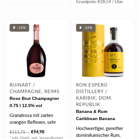
Grundpreis: €28,54 / Liter
❥ -15%
❥ -22%
RUINART /
RON ESPERO
CHAMPAGNE, REIMS
DISTILLERY /
Rose Brut Champagner
KARIBIK, DOM.
REPUBLIK
0.75 l 12.5% vol
Banana & Rum
Granatrosa mit zarten
Caribbean Banana
orangen Reflexen, sehr
Liqueur 0.7 l 40% vol
Hochwertiger, gereifter
feine Perlage, subtile
€94,98
€111,75
dominikanischer Rum,
Aromen von r..
* Inkl. MwSt. zzgl.
Versandkosten