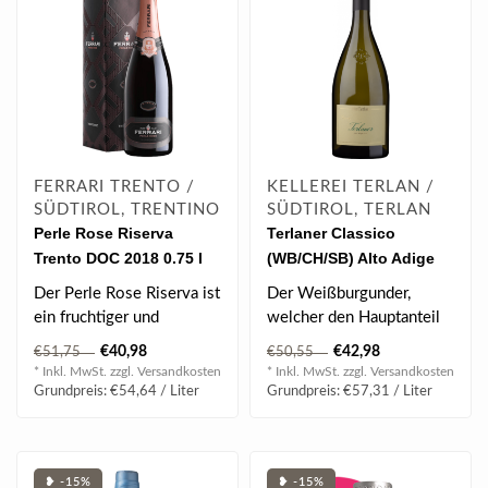
FERRARI TRENTO /
KELLEREI TERLAN /
SÜDTIROL, TRENTINO
SÜDTIROL, TERLAN
Perle Rose Riserva
Terlaner Classico
Trento DOC 2018 0.75 l
(WB/CH/SB) Alto Adige
12.5% vol
DOC 2023 Magnum 1.5 l
Der Perle Rose Riserva ist
Der Weißburgunder,
ein fruchtiger und
welcher den Hauptanteil
ausgewogener Wein, der
bildelt, sorgt für Frische
€40,98
€42,98
€51,75
€50,55
ein komplex..
und ein ..
* Inkl. MwSt. zzgl.
Versandkosten
* Inkl. MwSt. zzgl.
Versandkosten
Grundpreis: €54,64 / Liter
Grundpreis: €57,31 / Liter
❥ -15%
❥ -15%