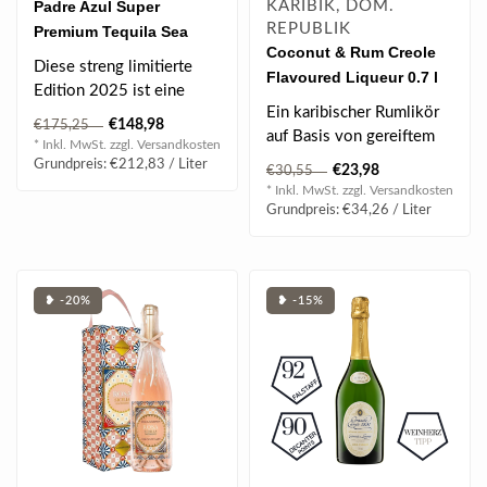
Padre Azul Super
KARIBIK, DOM.
REPUBLIK
Premium Tequila Sea
Coconut & Rum Creole
Shepherd Reposado
Diese streng limitierte
Flavoured Liqueur 0.7 l
"Operation Milagro"
Edition 2025 ist eine
40% vol
Limited Edition 2025 0.7 l
Ein karibischer Rumlikör
Hommage an die mutige
€148,98
€175,25
40% vol
auf Basis von gereiftem
Arbeit von S..
* Inkl. MwSt. zzgl.
Versandkosten
Melasse-Rum. Verfeinert
Grundpreis: €212,83 / Liter
€23,98
€30,55
mit Ko..
* Inkl. MwSt. zzgl.
Versandkosten
Grundpreis: €34,26 / Liter
❥ -20%
❥ -15%