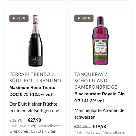
❥ -15%
❥ -20%
FERRARI TRENTO /
TANQUERAY /
SÜDTIROL, TRENTINO
SCHOTTLAND,
Maximum Rose Trento
CAMERONBRIDGE
Blackcurrant Royale Gin
DOC 0.75 l 12.5% vol
0.7 l 41.3% vol
Der Duft kleiner Früchte
Märchenhafte Aromen der
in einem vielseitigen und
schwarzen
samtigen Trento DOC. Im
€27,98
€32,90
Johannisbeeren sowie
Glas..
* Inkl. MwSt. zzgl.
Versandkosten
€19,98
€24,95
feinster Bourbon Vanille..
Grundpreis: €37,31 / Liter
* Inkl. MwSt. zzgl.
Versandkosten