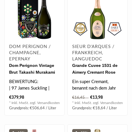
DOM PERIGNON /
SIEUR D'ARQUES /
CHAMPAGNE,
FRANKREICH,
EPERNAY
LANGUEDOC
Dom Perignon Vintage
Grande Cuvee 1531 de
Brut Takashi Murakami
Aimery Cremant Rose
Special Edition
0.75 l 12.50% vol
BEWERTUNG:
Ein super Cremant,
Champagner 2015 0.75 l
| 97 James Suckling |
benannt nach dem Jahr
12.5% vol
| 96 Wine Spectator |
seiner Entdeckung! Die
€379,98
€13,98
€16,45
| 96 Antonio Galloni |..
Sekttradition in..
* Inkl. MwSt. zzgl.
Versandkosten
* Inkl. MwSt. zzgl.
Versandkosten
Grundpreis: €506,64 / Liter
Grundpreis: €18,64 / Liter