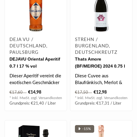
DEJA VU /
STREHN /
DEUTSCHLAND,
BURGENLAND,
PAULSBURG
DEUTSCHKREUTZ
DEJAVU Oriental Aperitif
Thats Amore
0.7 l 17 % vol
(BF/ME/ROE) 2024 0.75 l
Dieser Aperitif vereint die
Diese Cuvee aus
exotischen Geschmäcker
Blaufränkisch, Merlot &
dieser Welt...
Roesler bereitet ein
€14,98
€12,98
€17,60
€17,50
wunderbares samtig..
* Inkl. MwSt. zzgl.
Versandkosten
* Inkl. MwSt. zzgl.
Versandkosten
Grundpreis: €21,40 / Liter
Grundpreis: €17,31 / Liter
❥ -15%