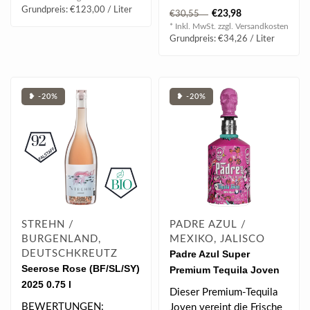
veredelt mit natürlichen
Grundpreis: €123,00 / Liter
€23,98
€30,55
Bananen-M..
* Inkl. MwSt. zzgl.
Versandkosten
Grundpreis: €34,26 / Liter
❥ -20%
❥ -20%
STREHN /
PADRE AZUL /
BURGENLAND,
MEXIKO, JALISCO
DEUTSCHKREUTZ
Padre Azul Super
Seerose Rose (BF/SL/SY)
Premium Tequila Joven
2025 0.75 l
Limited Artist Edition
Dieser Premium-Tequila
2024 0.7 l 40% vol
BEWERTUNGEN:
Joven vereint die Frische