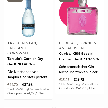
TARQUIN'S GIN/
CUBICAL / SPANIEN,
ENGLAND,
ANDALUSIEN
CORNWALL
Cubical KISS Special
Tarquin's Cornish Dry
Distilled Gin 0.7 l 37.5 %
Gin 0.70 l 42 % vol
vol
Sehr aromatischer Gin,
Die Kreationen von
leicht und trocken in der
Tarquin sind stets perfekt
Nase. Am Gaumen ist er
€29,98
€35,25
ausgewogen und
geschmei..
* Inkl. MwSt. zzgl.
Versandkosten
€37,98
€44,70
wacholderbetont...
Grundpreis: €42,83 / Liter
* Inkl. MwSt. zzgl.
Versandkosten
Grundpreis: €54,26 / Liter