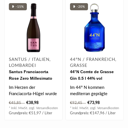
❥ -15%
❥ -20%
SANTUS / ITALIEN,
44°N / FRANKREICH,
LOMBARDEI
GRASSE
Santus Franciacorta
44°N Comte de Grasse
Rose Zero Millesimato
Gin 0.5 l 44% vol
2018 0.75 l 12.50% vol
Im Herzen der
Im 44° N kommen
Franciacorta-Hügel wurde
mediterran geprägte
der Brut Santus geboren...
Zutaten zum Einsatz.
€38,98
€73,98
€45,85
€92,45
Unter anderem spielt ..
* Inkl. MwSt. zzgl.
Versandkosten
* Inkl. MwSt. zzgl.
Versandkosten
Grundpreis: €51,97 / Liter
Grundpreis: €147,96 / Liter