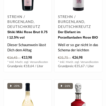
STREHN /
STREHN /
BURGENLAND,
BURGENLAND,
DEUTSCHKREUTZ
DEUTSCHKREUTZ
Shiki Miki Rose Brut 0.75
Der Elefant im
l 12.5% vol
Porzellanladen Rose BIO
2024 0.75 l
Dieser Schaumwein lässt
Weil er so gar nicht in das
Dich dem Alltag
Schema der leichten
entschweben und
Mainstream-Roséweine
€13,98
€26,98
€16,45
€31,75
eintauchen in das, wona..
passt, hat..
* Inkl. MwSt. zzgl.
Versandkosten
* Inkl. MwSt. zzgl.
Versandkosten
Grundpreis: €18,64 / Liter
Grundpreis: €35,67 / Liter
❥ -20%
❥ -26%