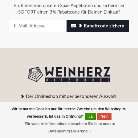
Profitiere von unseren Spar-Angeboten und sichere Dir
SOFORT einen 3% Rabattcode für Deinen Einkauf!
❥ Rabattcode sichern
❥ Der Onlineshop mit der besonderen Auswahl!
Wir benutzen Cookies nur für interne Zwecke um den Webshop zu
Sonngrub 39
verbessern. Ist das in Ordnung?
Ja
Nein
6370 Kitzbühel
Für weitere Informationen beachten Sie bitte unsere
FILTER
Datenschutzerklärung. »
+43 5356 20511