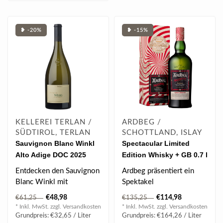
❥ -20%
❥ -15%
KELLEREI TERLAN /
ARDBEG /
SÜDTIROL, TERLAN
SCHOTTLAND, ISLAY
Sauvignon Blanc Winkl
Spectacular Limited
Alto Adige DOC 2025
Edition Whisky + GB 0.7 l
Magnum 1.5 l
46 % vol
Entdecken den Sauvignon
Ardbeg präsentiert ein
Blanc Winkl mit
Spektakel
fruchtigen Aromen von
außergewöhnlicher
€48,98
€114,98
€61,25
€135,25
Aprikose und Manda..
Aromen. Werdet Zeuge
* Inkl. MwSt. zzgl.
Versandkosten
* Inkl. MwSt. zzgl.
Versandkosten
eines..
Grundpreis: €32,65 / Liter
Grundpreis: €164,26 / Liter