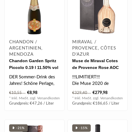
CHANDON /
MIRAVAL /
ARGENTINIEN,
PROVENCE, CÔTES
MENDOZA
D'AZUR
Chandon Garden Spritz
Muse de Miraval Cotes
Piccolo 0.19 l 11.50% vol
de Provence Rose AOC
2020 1.5 l
DER Sommer-Drink des
!!!LIMITIERT!!!
Jahres! Schöne Perlage,
Die Muse 2020 de
elegant im Glas,
Miraval besteht aus einer
€8,98
€279,98
€10,55
€329,40
wunderbar fruchti..
Mischung von Grenach..
* Inkl. MwSt. zzgl.
Versandkosten
* Inkl. MwSt. zzgl.
Versandkosten
Grundpreis: €47,26 / Liter
Grundpreis: €186,65 / Liter
❥ -21%
❥ -15%