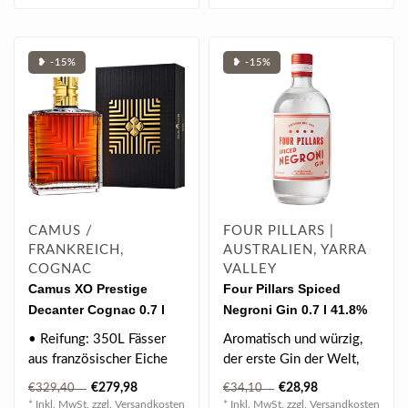
❥ -15%
❥ -15%
CAMUS /
FOUR PILLARS |
FRANKREICH,
AUSTRALIEN, YARRA
COGNAC
VALLEY
Camus XO Prestige
Four Pillars Spiced
Decanter Cognac 0.7 l
Negroni Gin 0.7 l 41.8%
40% vol
vol
• Reifung: 350L Fässer
Aromatisch und würzig,
aus französischer Eiche
der erste Gin der Welt,
• Terroir: Cognac
der für einen Negroni
€279,98
€28,98
€329,40
€34,10
(verschi..
geschaffe..
* Inkl. MwSt. zzgl.
Versandkosten
* Inkl. MwSt. zzgl.
Versandkosten