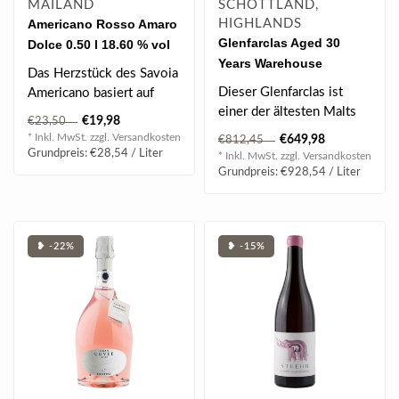
MAILAND
SCHOTTLAND,
Americano Rosso Amaro
HIGHLANDS
Glenfarclas Aged 30
Dolce 0.50 l 18.60 % vol
Years Warehouse
Das Herzstück des Savoia
Highland Single Malt
Dieser Glenfarclas ist
Americano basiert auf
Scotch Whisky 0.7 l 43%
einer der ältesten Malts
dem authentischen Rezept
€19,98
€23,50
vol
der Glenfarclas-Reihe, die
für Bi..
* Inkl. MwSt. zzgl.
Versandkosten
€649,98
€812,45
noch..
Grundpreis: €28,54 / Liter
* Inkl. MwSt. zzgl.
Versandkosten
Grundpreis: €928,54 / Liter
❥ -22%
❥ -15%