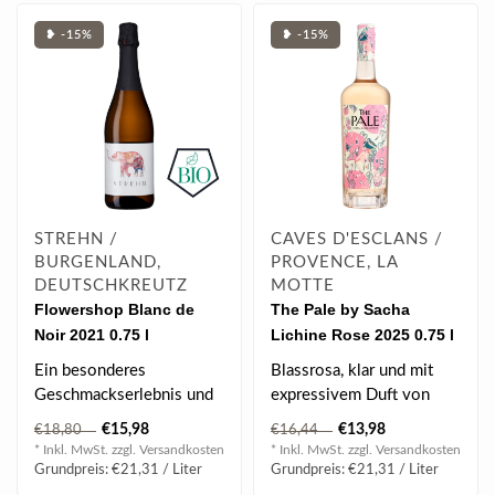
❥ -15%
❥ -15%
STREHN /
CAVES D'ESCLANS /
BURGENLAND,
PROVENCE, LA
DEUTSCHKREUTZ
MOTTE
Flowershop Blanc de
The Pale by Sacha
Noir 2021 0.75 l
Lichine Rose 2025 0.75 l
Ein besonderes
Blassrosa, klar und mit
Geschmackserlebnis und
expressivem Duft von
ein herrlicher Apertif, der
Ananas, Himbeere,
€15,98
€13,98
€18,80
€16,44
eigentlich nic..
Erdbeere & Wasser..
* Inkl. MwSt. zzgl.
Versandkosten
* Inkl. MwSt. zzgl.
Versandkosten
Grundpreis: €21,31 / Liter
Grundpreis: €21,31 / Liter