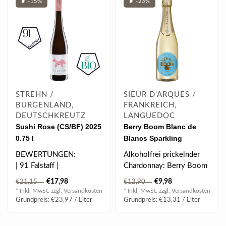
❥ -15%
❥ -23%
STREHN /
SIEUR D'ARQUES /
BURGENLAND,
FRANKREICH,
DEUTSCHKREUTZ
LANGUEDOC
Sushi Rose (CS/BF) 2025
Berry Boom Blanc de
0.75 l
Blancs Sparkling
Alkoholfrei 0.75 l 0.00%
BEWERTUNGEN:
Alkoholfrei prickelnder
vol
| 91 Falstaff |
Chardonnay: Berry Boom
Sparkling von Sieur
€17,98
€9,98
€21,15
€12,90
d’Arques be..
* Inkl. MwSt. zzgl.
Versandkosten
* Inkl. MwSt. zzgl.
Versandkosten
Grundpreis: €23,97 / Liter
Grundpreis: €13,31 / Liter