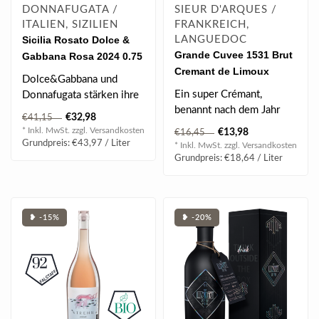
DONNAFUGATA /
SIEUR D'ARQUES /
ITALIEN, SIZILIEN
FRANKREICH,
Sicilia Rosato Dolce &
LANGUEDOC
Grande Cuvee 1531 Brut
Gabbana Rosa 2024 0.75
Cremant de Limoux
l
Dolce&Gabbana und
Methode Traditionelle
Ein super Crémant,
Donnafugata stärken ihre
0.75 l 12.50% vol
benannt nach dem Jahr
Partnerschaft mit der
€32,98
€41,15
seiner Entdeckung! Die
Einführung vo..
* Inkl. MwSt. zzgl.
Versandkosten
€13,98
€16,45
Sekttradition i..
Grundpreis: €43,97 / Liter
* Inkl. MwSt. zzgl.
Versandkosten
Grundpreis: €18,64 / Liter
❥ -15%
❥ -20%