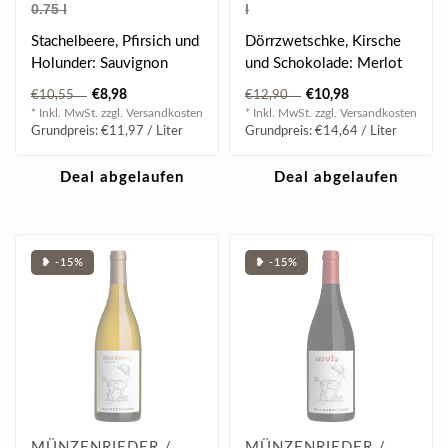
0.75 l
l
Stachelbeere, Pfirsich und
Dörrzwetschke, Kirsche
Holunder: Sauvignon
und Schokolade: Merlot
Blanc 2025 aus der Ried
Reserve 2023 aus der
€8,98
€10,98
€10,55
€12,90
Salzgrün..
Ried Neubruc..
* Inkl. MwSt. zzgl.
Versandkosten
* Inkl. MwSt. zzgl.
Versandkosten
Grundpreis: €11,97 / Liter
Grundpreis: €14,64 / Liter
Deal abgelaufen
Deal abgelaufen
❥ -15%
❥ -15%
MÜNZENRIEDER /
MÜNZENRIEDER /