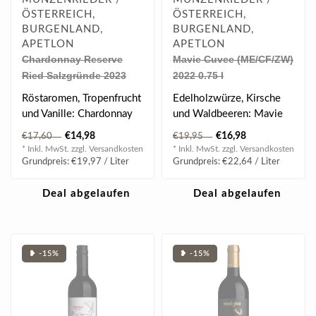
ÖSTERREICH,
ÖSTERREICH,
BURGENLAND,
BURGENLAND,
APETLON
APETLON
Chardonnay Reserve
Mavie Cuvee (ME/CF/ZW)
Ried Salzgründe 2023
2022 0.75 l
0.75 l
Röstaromen, Tropenfrucht
Edelholzwürze, Kirsche
und Vanille: Chardonnay
und Waldbeeren: Mavie
Reserve 2023 aus der
2022 aus der Ried
€14,98
€16,98
€17,60
€19,95
Ried Salz..
Salzgründe – ..
* Inkl. MwSt. zzgl.
Versandkosten
* Inkl. MwSt. zzgl.
Versandkosten
Grundpreis: €19,97 / Liter
Grundpreis: €22,64 / Liter
Deal abgelaufen
Deal abgelaufen
❥ -15%
❥ -15%