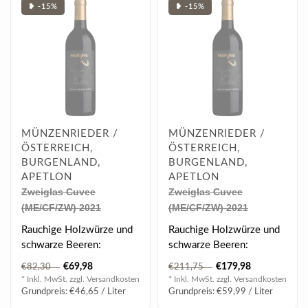
❥ -15%
❥ -15%
MÜNZENRIEDER /
MÜNZENRIEDER /
ÖSTERREICH,
ÖSTERREICH,
BURGENLAND,
BURGENLAND,
APETLON
APETLON
Zweiglas Cuvee
Zweiglas Cuvee
(ME/CF/ZW) 2021
(ME/CF/ZW) 2021
Magnum 1.50 l
Jeroboam 3.00 l
Rauchige Holzwürze und
Rauchige Holzwürze und
schwarze Beeren:
schwarze Beeren:
Zweiglas 2021 aus der
Zweiglas 2021 aus der
€69,98
€179,98
€82,30
€211,75
Ried Salzgründe ..
Ried Salzgründe ..
* Inkl. MwSt. zzgl.
Versandkosten
* Inkl. MwSt. zzgl.
Versandkosten
Grundpreis: €46,65 / Liter
Grundpreis: €59,99 / Liter