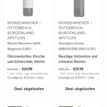
MÜNZENRIEDER /
MÜNZENRIEDER /
ÖSTERREICH,
ÖSTERREICH,
BURGENLAND,
BURGENLAND,
APETLON
APETLON
Merlot Reserve 2023
Zweiglas Cuvee
Magnum 1.50 l
(ME/CF/ZW) 2021 0.75 l
Dörrzwetschke, Kirsche
Rauchige Holzwürze und
und Schokolade: Merlot
schwarze Beeren:
Reserve 2023 aus der
Zweiglas 2021 aus der
€24,98
€29,98
€29,40
€35,25
Ried Neubruc..
Ried Salzgründe ..
* Inkl. MwSt. zzgl.
Versandkosten
* Inkl. MwSt. zzgl.
Versandkosten
Grundpreis: €16,65 / Liter
Grundpreis: €39,97 / Liter
Deal abgelaufen
Deal abgelaufen